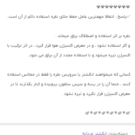
💎💎💎💎💎💎💎💎
✅پاسخ : اتفاقا مهمترین عامل حفظ جلای نقره استفاده دائم از آن است .
نقره بر اثر استفاده و اصطکاک براق میماند .
و اگر استفاده نشود ، و در معرض اکسیژن هوا قرار گیرد ، در اثر ترکیب با
اکسیژن تیره میشود و با استفاده مجدد از آن براق می شود.
کسانی که میخواهند انگشتر یا سرویس نقره را فقط در مجالس استفاده
کنند ، حتما آن را در پنبه و سپس سلفون پیچیده و کنار بگذارند تا در
معرض اکسیژن قرار نگیرد و تیره نشود .
🌿⚘🌿⚘🌿⚘🌿⚘🌿⚘🌿
دسته‌بندی
:
انگشتر مردانه