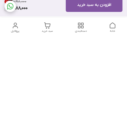
۱۰٬۹۱۸٬۰۰۰
17
%
افزودن به سبد خرید
8,988,000
خانه
دسته‌بندی
سبد خرید
پروفایل
دسترسی سریع
تماس با ما
هفت روز هفته ، از ۱۲ ظهر تا ۱۲ شب پاسخگوی شما هستیم
شماره تماس
09178202862