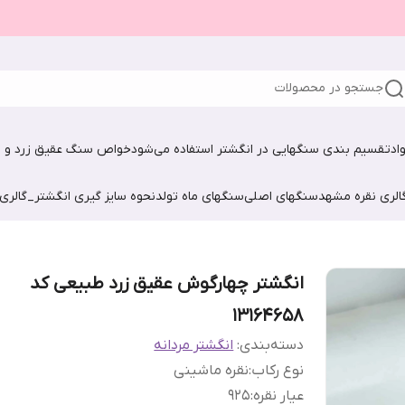
جستجو در محصولات
اد
تقسیم بندی سنگهایی در انگشتر استفاده می‌شود
خواص سنگ عقیق زرد و ش
الری نقره مشهد
سنگهای اصلی
سنگهای ماه تولد
نحوه سایز گیری انگشتر_گالری
انگشتر چهارگوش عقیق زرد طبیعی کد
13164658
دسته‌بندی
:
انگشتر مردانه
نوع رکاب
:
نقره ماشینی
عیار نقره
:
925