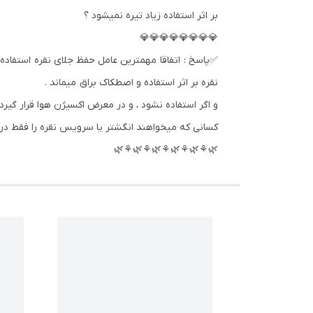
بر اثر استفاده زیاد تیره نمیشود ؟
💎💎💎💎💎💎💎💎
✅پاسخ : اتفاقا مهمترین عامل حفظ جلای نقره استفاده 
نقره بر اثر استفاده و اصطکاک براق میماند .
و اگر استفاده نشود ، و در معرض اکسیژن هوا قرار گیرد 
کسانی که میخواهند انگشتر یا سرویس نقره را فقط در م
🌿⚘🌿⚘🌿⚘🌿⚘🌿⚘🌿