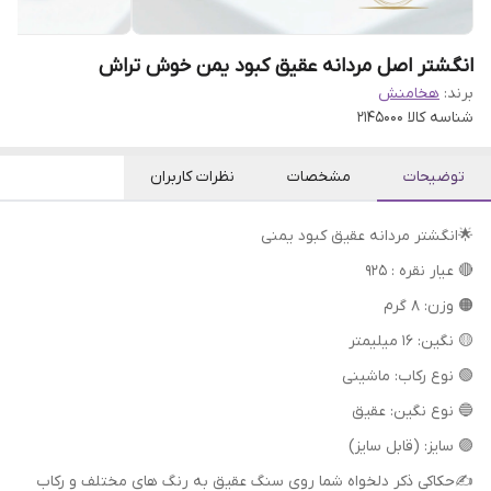
انگشتر اصل مردانه عقیق کبود یمن خوش تراش
برند:
هخامنش
شناسه کالا
2145000
توضیحات
مشخصات
نظرات کاربران
🌟انگشتر مردانه عقیق کبود یمنی
🔴 عیار نقره : 925
🟠 وزن: 8 گرم
🟡 نگین: 16 میلیمتر
🟢 نوع رکاب: ماشینی
🔵 نوع نگین: عقیق
🟣 سایز: (قابل سایز)
✍حکاکی ذکر دلخواه شما روی سنگ عقیق به رنگ های مختلف و رکاب