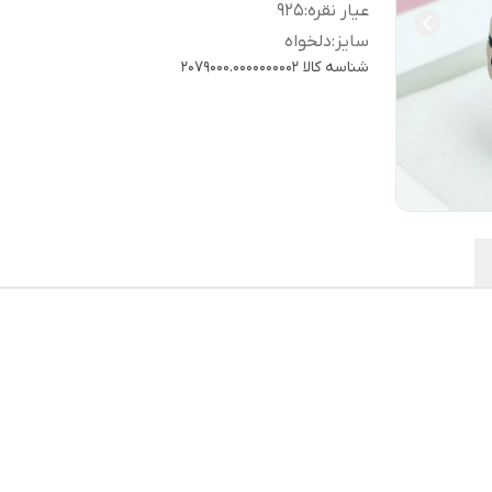
عیار نقره
:
925
سایز
:
دلخواه
شناسه کالا
2079000.0000000002