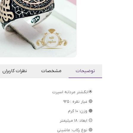
توضیحات
مشخصات
نظرات کاربران
🌟انگشتر مردانه اسپرت
🔴 عیار نقره : 925
🟠 وزن: 10 گرم
🟡 ابعاد: 18 میلیمتر
🟢 نوع رکاب: ماشینی