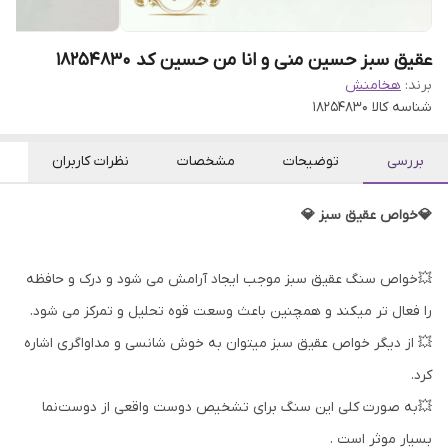
عقیق سبز حسین منی و انا من حسین کد 18254830
برند:
هخامنش
شناسه کالا
18254830
بررسی
توضیحات
مشخصات
نظرات کاربران
💎خواص عقیق سبز 💎
💥خواص سنگ عقیق سبز موجب ایجاد آرامش می شود و درک و حافظه
را فعال تر میکند و همچنین باعث وسعت قوه تحلیل و تمرکز می شود.
💥 از دیگر خواص عقیق سبز میتوان به خوش شانسی و مداواگری اشاره
کرد.
💥به صورت کلی این سنگ برای تشخیص دوست واقعی از دوست‌نما
بسیار موثر است .