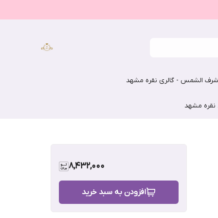
رف الشمس - گالری نقره مشهد
 نقره مشهد
8,432,000
افزودن به سبد خرید