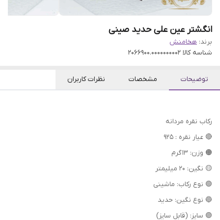
انگشتر عین علی حدید صینی
برند:
هخامنش
شناسه کالا
2066900.0000000002
توضیحات
مشخصات
نظرات کاربران
رکاب نقره مردانه
🔴 عیار نقره : 925
🟠 وزن: 13 گرم
🟡 نگین: 20 میلیمتر
🟢 نوع رکاب: ماشینی
🔵 نوع نگین: حدید
🟣 سایز: (قابل سایز)