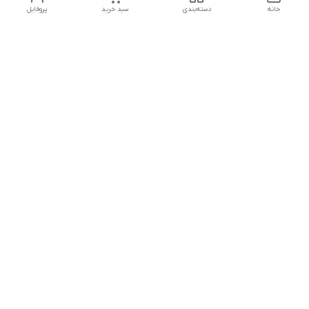
خانه
دسته‌بندی
سبد خرید
پروفایل
دسترسی سریع
تماس با ما
هفت روز هفته ، از ۱۲ ظهر تا ۱۲ شب پاسخگوی شما هستیم
شماره تماس
09178202862
معرفی فروشگاه