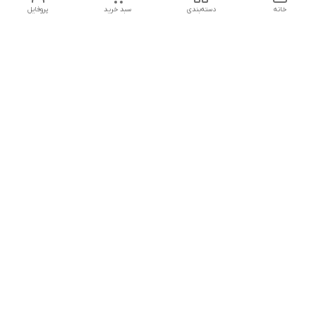
خانه
دسته‌بندی
سبد خرید
پروفایل
دسترسی سریع
تماس با ما
هفت روز هفته ، از ۱۲ ظهر تا ۱۲ شب پاسخگوی شما هستیم
شماره تماس
09178202862
معرفی فروشگاه