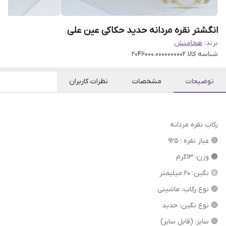
انگشتر نقره مردانه حدید حکاکی عین علی
برند:
هخامنش
شناسه کالا
2046000.0000000002
توضیحات
مشخصات
نظرات کاربران
رکاب نقره مردانه
🔴 عیار نقره : 925
🟠 وزن: 13 گرم
🟡 نگین: 20 میلیمتر
🟢 نوع رکاب: ماشینی
🔵 نوع نگین: حدید
🟣 سایز: (قابل سایز)