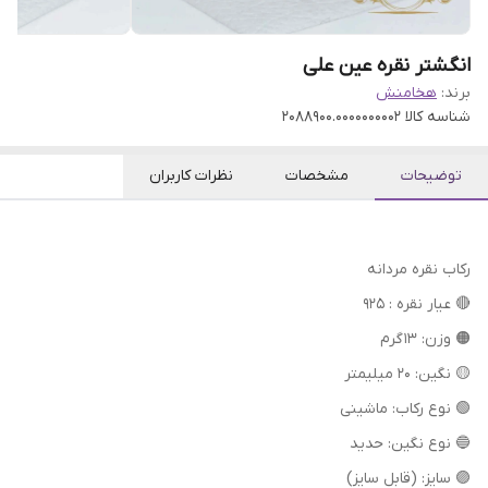
انگشتر نقره عین علی
برند:
هخامنش
شناسه کالا
2088900.0000000002
توضیحات
مشخصات
نظرات کاربران
رکاب نقره مردانه
🔴 عیار نقره : 925
🟠 وزن: 13 گرم
🟡 نگین: 20 میلیمتر
🟢 نوع رکاب: ماشینی
🔵 نوع نگین: حدید
🟣 سایز: (قابل سایز)