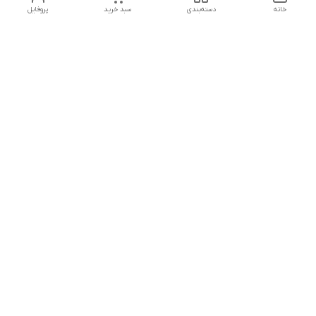
خانه
دسته‌بندی
سبد خرید
پروفایل
دسترسی سریع
تماس با ما
هفت روز هفته ، از ۱۲ ظهر تا ۱۲ شب پاسخگوی شما هستیم
شماره تماس
09178202862
معرفی فروشگاه