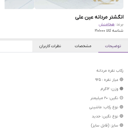
انگشتر مردانه عین علی
برند:
هخامنش
شناسه کالا
2101000
توضیحات
مشخصات
نظرات کاربران
رکاب نقره مردانه
🔴 عیار نقره : 925
🟠 وزن: 12 گرم
🟡 نگین: 20 میلیمتر
🟢 نوع رکاب: ماشینی
🔵 نوع نگین: حدید
🟣 سایز: (قابل سایز)