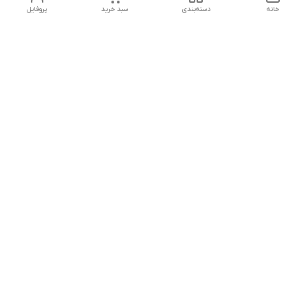
خانه
دسته‌بندی
سبد خرید
پروفایل
دسترسی سریع
تماس با ما
هفت روز هفته ، از ۱۲ ظهر تا ۱۲ شب پاسخگوی شما هستیم
شماره تماس
09178202862
معرفی فروشگاه