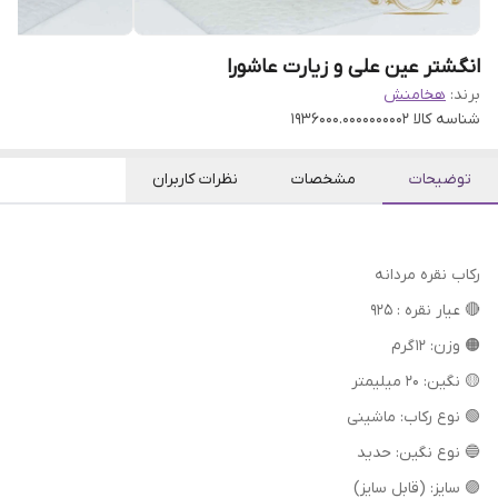
انگشتر عین علی و زیارت عاشورا
برند:
هخامنش
شناسه کالا
1936000.0000000002
توضیحات
مشخصات
نظرات کاربران
رکاب نقره مردانه
🔴 عیار نقره : 925
🟠 وزن: 12 گرم
🟡 نگین: 20 میلیمتر
🟢 نوع رکاب: ماشینی
🔵 نوع نگین: حدید
🟣 سایز: (قابل سایز)