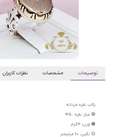
توضیحات
مشخصات
نظرات کاربران
رکاب نقره مردانه
🔴 عیار نقره : 925
🟠 وزن: 12 گرم
🟡 نگین: 20 میلیمتر