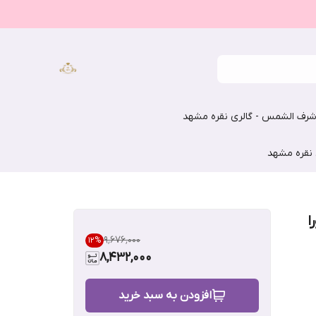
رف الشمس - گالری نقره مشهد
 نقره مشهد
ا
۹٬۶۷۶٬۰۰۰
12
%
8,432,000
افزودن به سبد خرید