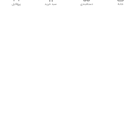
خانه
دسته‌بندی
سبد خرید
پروفایل
دسترسی سریع
تماس با ما
هفت روز هفته ، از ۱۲ ظهر تا ۱۲ شب پاسخگوی شما هستیم
شماره تماس
09178202862
معرفی فروشگاه