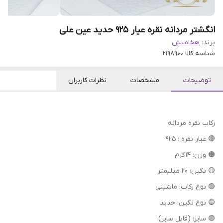
انگشتر مردانه نقره عیار ۹۲۵ حدید عین علی
برند:
هخامنش
شناسه کالا
2198900
توضیحات
مشخصات
نظرات کاربران
رکاب نقره مردانه
🔴 عیار نقره : 925
🟠 وزن: 14 گرم
🟡 نگین: 20 میلیمتر
🟢 نوع رکاب: ماشینی
🔵 نوع نگین: حدید
🟣 سایز: (قابل سایز)