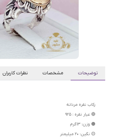
توضیحات
مشخصات
نظرات کاربران
رکاب نقره مردانه
🔴 عیار نقره : 925
🟠 وزن: 13 گرم
🟡 نگین: 20 میلیمتر