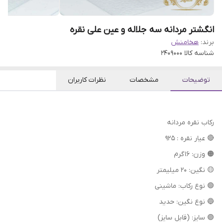
انگشتر مردانه سه جلاله و عین علی نقره
برند:
هخامنش
شناسه کالا
2409000
توضیحات
مشخصات
نظرات کاربران
رکاب نقره مردانه
🔴 عیار نقره : 925
🟠 وزن: 16 گرم
🟡 نگین: 20 میلیمتر
🟢 نوع رکاب: ماشینی
🔵 نوع نگین: حدید
🟣 سایز: (قابل سایز)