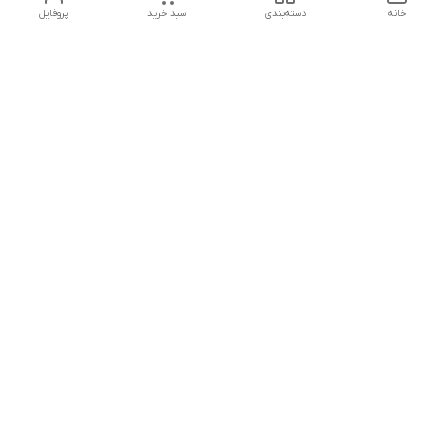
خانه
دسته‌بندی
سبد خرید
پروفایل
دسترسی سریع
تماس با ما
هفت روز هفته ، از ۱۲ ظهر تا ۱۲ شب پاسخگوی شما هستیم
شماره تماس
09178202862
معرفی فروشگاه