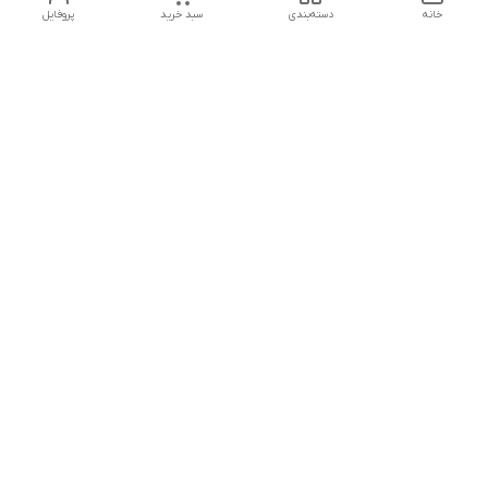
خانه
دسته‌بندی
سبد خرید
پروفایل
دسترسی سریع
تماس با ما
هفت روز هفته ، از ۱۲ ظهر تا ۱۲ شب پاسخگوی شما هستیم
شماره تماس
09178202862
معرفی فروشگاه