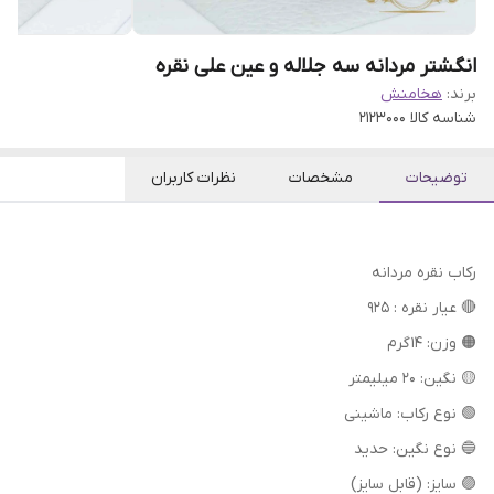
انگشتر مردانه سه جلاله و عین علی نقره
برند:
هخامنش
شناسه کالا
2123000
توضیحات
مشخصات
نظرات کاربران
رکاب نقره مردانه
🔴 عیار نقره : 925
🟠 وزن: 14 گرم
🟡 نگین: 20 میلیمتر
🟢 نوع رکاب: ماشینی
🔵 نوع نگین: حدید
🟣 سایز: (قابل سایز)