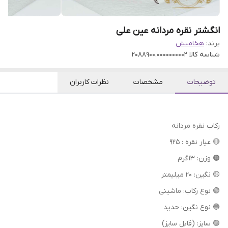
انگشتر نقره مردانه عین علی
برند:
هخامنش
شناسه کالا
2088900.0000000002
توضیحات
مشخصات
نظرات کاربران
رکاب نقره مردانه
🔴 عیار نقره : 925
🟠 وزن: 13 گرم
🟡 نگین: 20 میلیمتر
🟢 نوع رکاب: ماشینی
🔵 نوع نگین: حدید
🟣 سایز: (قابل سایز)