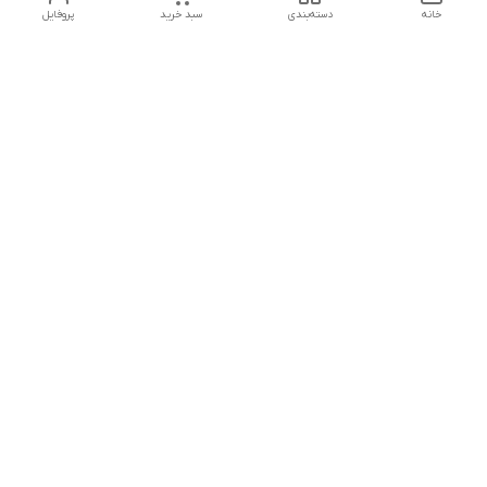
خانه
دسته‌بندی
سبد خرید
پروفایل
دسترسی سریع
تماس با ما
هفت روز هفته ، از ۱۲ ظهر تا ۱۲ شب پاسخگوی شما هستیم
شماره تماس
09178202862
معرفی فروشگاه