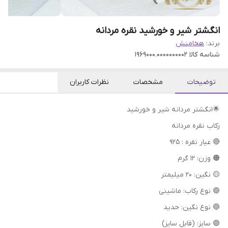
انگشتر شیر و خورشید نقره مردانه
برند:
هخامنش
شناسه کالا
1969000.0000000002
توضیحات
مشخصات
نظرات کاربران
🌟انگشتر مردانه شیر و خورشید
رکاب نقره مردانه
🔴 عیار نقره : 925
🟠 وزن: 12 گرم
🟡 نگین: 20 میلیمتر
🟢 نوع رکاب: ماشینی
🔵 نوع نگین: حدید
🟣 سایز: (قابل سایز)