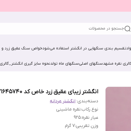
جستجو در محصولات
اد
تقسیم بندی سنگهایی در انگشتر استفاده می‌شود
خواص سنگ عقیق زرد و ش
الری نقره مشهد
سنگهای اصلی
سنگهای ماه تولد
نحوه سایز گیری انگشتر_گالری
انگشتر زیبای عقیق زرد خاص کد 071645740
دسته‌بندی
:
انگشتر مردانه
نوع رکاب
:
نقره ماشینی
عیار نقره
:
925
وزن تقریبی
:
7 گرم