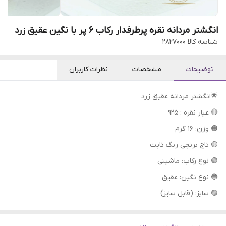
انگشتر مردانه نقره پرطرفدار رکاب ۶ پر با نگین عقیق زرد
شناسه کالا
2827000
توضیحات
مشخصات
نظرات کاربران
🌟انگشتر مردانه عقیق زرد
🔴 عیار نقره : 925
🟠 وزن: 16 گرم
🟡 تاج برنجی رنگ ثابت
🟢 نوع رکاب: ماشینی
🔵 نوع نگین: عقیق
🟣 سایز: (قابل سایز)