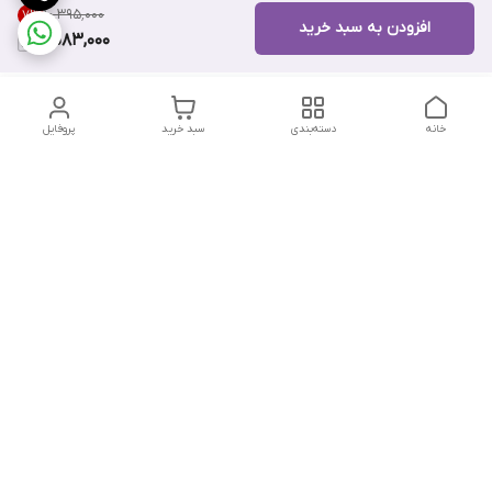
۱۰٬۳۹۵٬۰۰۰
7
%
افزودن به سبد خرید
9,583,000
خانه
دسته‌بندی
سبد خرید
پروفایل
دسترسی سریع
تماس با ما
هفت روز هفته ، از ۱۲ ظهر تا ۱۲ شب پاسخگوی شما هستیم
شماره تماس
09178202862