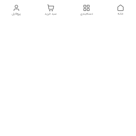
خانه
دسته‌بندی
سبد خرید
پروفایل
دسترسی سریع
تماس با ما
هفت روز هفته ، از ۱۲ ظهر تا ۱۲ شب پاسخگوی شما هستیم
شماره تماس
09178202862