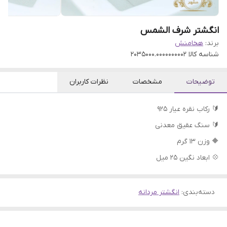
انگشتر شرف الشمس
برند:
هخامنش
شناسه کالا
2035000.0000000002
توضیحات
مشخصات
نظرات کاربران
🔰 رکاب نقره عیار ۹۲۵
🔰 سنگ عقیق معدنی
🔶 وزن 13 گرم
💠 ابعاد نگین 25 میل
دسته‌بندی
:
انگشتر مردانه