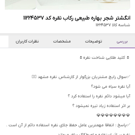
انگشتر شجر بهاره طبیعی رکاب نقره کد 11224537
شناسه کالا
11224537
بررسی
توضیحات
مشخصات
نظرات کاربران
🌷 کلید طلایی شناخت نقره🌷
✅سوال رایج مشتریان بزرگوار از کارشناس نقره مشهد 👇🏻
آیا نقره سیاه می شود؟
آیا میشود دائم نقره را استفاده کرد ؟
بر اثر استفاده زیاد تیره نمیشود ؟
💎💎💎💎💎💎💎💎
✅پاسخ : اتفاقا مهمترین عامل حفظ جلای نقره استفاده دائم از آن است .
نقره بر اثر استفاده و اصطکاک براق میماند .