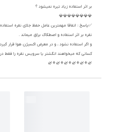
بر اثر استفاده زیاد تیره نمیشود ؟
💎💎💎💎💎💎💎💎
✅پاسخ : اتفاقا مهمترین عامل حفظ جلای نقره استفاده 
نقره بر اثر استفاده و اصطکاک براق میماند .
و اگر استفاده نشود ، و در معرض اکسیژن هوا قرار گیرد 
کسانی که میخواهند انگشتر یا سرویس نقره را فقط در م
🌿⚘🌿⚘🌿⚘🌿⚘🌿⚘🌿