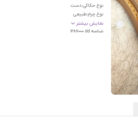
نوع حکاکی
:
دست
نوع چرم
:
طبیعی
عیار نقره
:
925
نمایش بیشتر
شناسه کالا
1287000