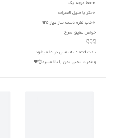
🔸خط درجه یک
🔹ذکر یا قتیل العبرات
🔹قاب نقره دست ساز عیار ۹۲۵
خواص عقیق سرخ
👇👇👇
باعث اعتماد به نفس در ما میشود.
و قدرت ایمنی بدن را بالا میبرد👌❤