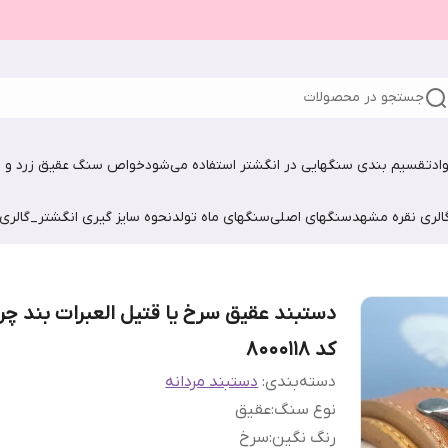
جستجو در محصولات
اد
تقسیم بندی سنگهایی در انگشتر استفاده می‌شود
خواص سنگ عقیق زرد و ش
الری نقره مشهد
سنگهای اصلی
سنگهای ماه تولد
نحوه سایز گیری انگشتر_گالری
دستبند عقیق سرخ یا قتیل العبرات بند چر
کد 8000118
دسته‌بندی
:
دستبند مردانه
نوع سنگ
:
عقیق
رنگ نگین
:
سرخ