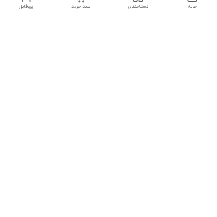
خانه
دسته‌بندی
سبد خرید
پروفایل
دسترسی سریع
تماس با ما
هفت روز هفته ، از ۱۲ ظهر تا ۱۲ شب پاسخگوی شما هستیم
شماره تماس
09178202862
معرفی فروشگاه