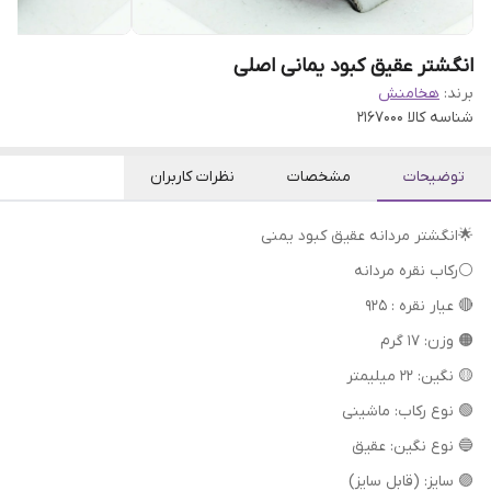
انگشتر عقیق کبود یمانی اصلی
برند:
هخامنش
شناسه کالا
2167000
توضیحات
مشخصات
نظرات کاربران
🌟انگشتر مردانه عقیق کبود یمنی
⚪رکاب نقره مردانه
🔴 عیار نقره : 925
🟠 وزن: 17 گرم
🟡 نگین: 22 میلیمتر
🟢 نوع رکاب: ماشینی
🔵 نوع نگین: عقیق
🟣 سایز: (قابل سایز)