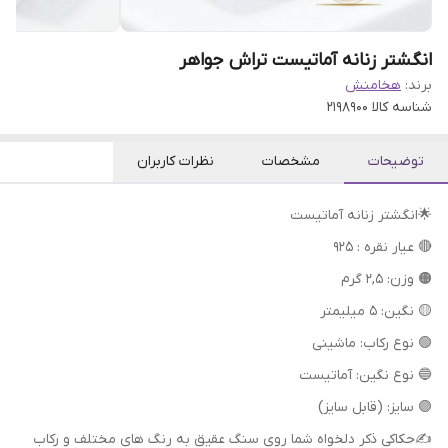
انگشتر زنانه آماتیست تراش جواهر
برند:
هخامنش
شناسه کالا
2198900
توضیحات
مشخصات
نظرات کاربران
🌟انگشتر زنانه آماتیست
🔴 عیار نقره : 925
🟠 وزن: 2,5 گرم
🟡 نگین: 5 میلیمتر
🟢 نوع رکاب: ماشینی
🔵 نوع نگین: آماتیست
🟣 سایز: (قابل سایز)
✍حکاکی ذکر دلخواه شما روی سنگ عقیق به رنگ های مختلف و رکاب