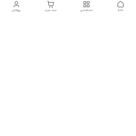
خانه
دسته‌بندی
سبد خرید
پروفایل
دسترسی سریع
تماس با ما
هفت روز هفته ، از ۱۲ ظهر تا ۱۲ شب پاسخگوی شما هستیم
شماره تماس
09178202862