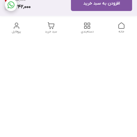
8
%
افزودن به سبد خرید
10,242,000
خانه
دسته‌بندی
سبد خرید
پروفایل
دسترسی سریع
تماس با ما
هفت روز هفته ، از ۱۲ ظهر تا ۱۲ شب پاسخگوی شما هستیم
شماره تماس
09178202862