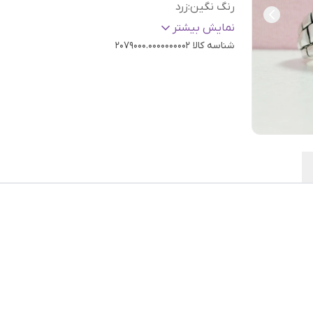
رنگ نگین
:
زرد
وزن
:
13 گرم
نمایش بیشتر
شناسه کالا
2079000.0000000002