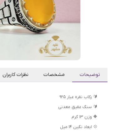
توضیحات
مشخصات
نظرات کاربران
🔰 رکاب نقره عیار ۹۲۵
🔰 سنگ عقیق معدنی
🔶 وزن 13 گرم
💠 ابعاد نگین 14 میل