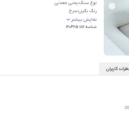
نوع سنگ
:
یمنی معدنی
رنگ نگین
:
سرخ
سایز
:
63
نمایش بیشتر
شناسه کالا
12104651
ظرات کاربران
🏻