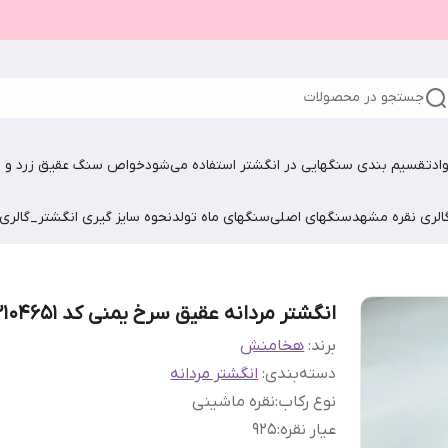
جستجو در محصولات
اد
تقسیم بندی سنگهایی در انگشتر استفاده می‌شود
خواص سنگ عقیق زرد و ش
الری نقره مشهد
سنگهای اصلی
سنگهای ماه تولد
نحوه سایز گیری انگشتر_گالری
انگشتر مردانه عقیق سرخ یمنی کد 12104651
برند:
هخامنش
دسته‌بندی
:
انگشتر مردانه
نوع رکاب
:
نقره ماشینی
عیار نقره
:
925