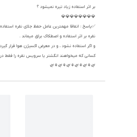
بر اثر استفاده زیاد تیره نمیشود ؟
💎💎💎💎💎💎💎💎
✅پاسخ : اتفاقا مهمترین عامل حفظ جلای نقره استفاده 
نقره بر اثر استفاده و اصطکاک براق میماند .
و اگر استفاده نشود ، و در معرض اکسیژن هوا قرار گیرد 
کسانی که میخواهند انگشتر یا سرویس نقره را فقط در م
🌿⚘🌿⚘🌿⚘🌿⚘🌿⚘🌿