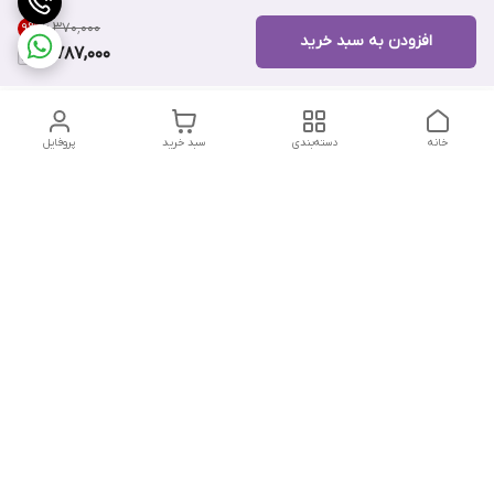
۶٬۳۷۰٬۰۰۰
9
%
افزودن به سبد خرید
5,787,000
خانه
دسته‌بندی
سبد خرید
پروفایل
دسترسی سریع
تماس با ما
هفت روز هفته ، از ۱۲ ظهر تا ۱۲ شب پاسخگوی شما هستیم
شماره تماس
09178202862