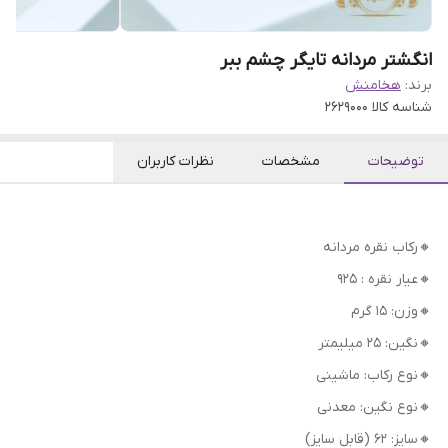
انگشتر مردانه تایگر چشم ببر
برند:
هخامنش
شناسه کالا
2629000
توضیحات
مشخصات
نظرات کاربران
🔸رکاب نقره مردانه
🔸عیار نقره : 925
🔸وزن: 15 گرم
🔸نگین: 25 میلیمتر
🔸نوع رکاب: ماشینی
🔸نوع نگین: معدنی
🔸سایز: 62 (قابل سایز)