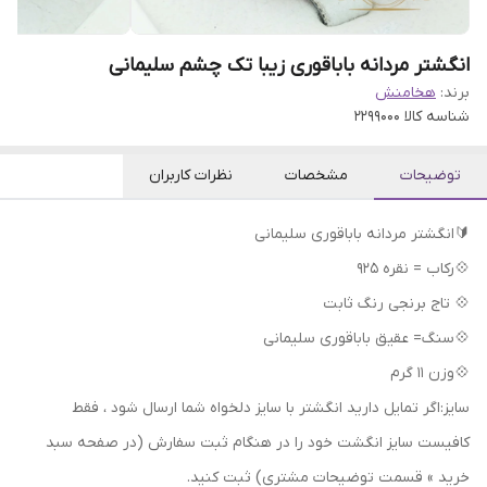
انگشتر مردانه باباقوری زیبا تک چشم سلیمانی
برند:
هخامنش
شناسه کالا
2299000
توضیحات
مشخصات
نظرات کاربران
🔰انگشتر مردانه باباقوری سلیمانی
💠رکاب = نقره 925
💠 تاج برنجی رنگ ثابت
💠سنگ= عقیق باباقوری سلیمانی
💠وزن 11 گرم
سایز:اگر تمایل دارید انگشتر با سایز دلخواه شما ارسال شود ، فقط
کافیست سایز انگشت خود را در هنگام ثبت سفارش (در صفحه سبد
خرید » قسمت توضیحات مشتری) ثبت کنید.