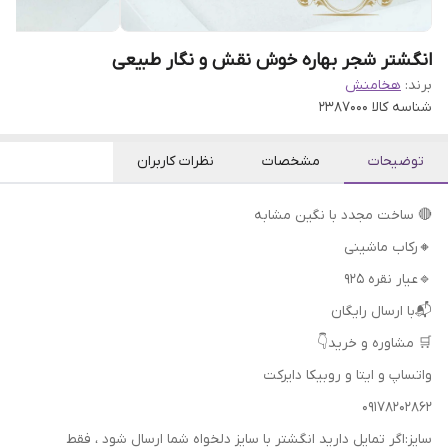
انگشتر شجر بهاره خوش نقش و نگار طبیعی
برند:
هخامنش
شناسه کالا
2387000
توضیحات
مشخصات
نظرات کاربران
🔴 ساخت مجدد با نگین مشابه
🔸رکاب ماشینی
🔹عیار نقره 925
📬با ارسال رایگان
🛒 مشاوره و خرید👇
واتساپ و ایتا و روبیکا دایرکت
09178202862
سایز:اگر تمایل دارید انگشتر با سایز دلخواه شما ارسال شود ، فقط