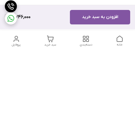
افزودن به سبد خرید
10,746,000
خانه
دسته‌بندی
سبد خرید
پروفایل
دسترسی سریع
تماس با ما
هفت روز هفته ، از ۱۲ ظهر تا ۱۲ شب پاسخگوی شما هستیم
شماره تماس
09178202862