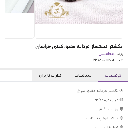
انگشتر دستساز مردانه عقیق کبدی خراسان
برند:
هخامنش
شناسه کالا
2198900
توضیحات
مشخصات
نظرات کاربران
🌟انگشتر مردانه عقیق سرخ
🔴 عیار نقره : 925
🟠 وزن: 10 گرم
🟡 تمام نقره رنگ ثابت
🟢 نوع رکاب: دستساز