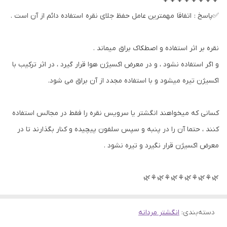
✅پاسخ : اتفاقا مهمترین عامل حفظ جلای نقره استفاده دائم از آن است .
نقره بر اثر استفاده و اصطکاک براق میماند .
و اگر استفاده نشود ، و در معرض اکسیژن هوا قرار گیرد ، در اثر ترکیب با
اکسیژن تیره میشود و با استفاده مجدد از آن براق می شود.
کسانی که میخواهند انگشتر یا سرویس نقره را فقط در مجالس استفاده
کنند ، حتما آن را در پنبه و سپس سلفون پیچیده و کنار بگذارند تا در
معرض اکسیژن قرار نگیرد و تیره نشود .
🌿⚘🌿⚘🌿⚘🌿⚘🌿⚘🌿
دسته‌بندی
:
انگشتر مردانه