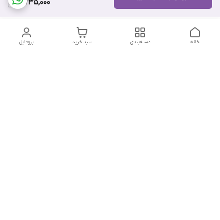
7,735,000
خانه
دسته‌بندی
سبد خرید
پروفایل
دسترسی سریع
تماس با ما
هفت روز هفته ، از ۱۲ ظهر تا ۱۲ شب پاسخگوی شما هستیم
شماره تماس
09178202862