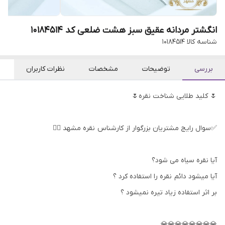
انگشتر مردانه عقیق سبز هشت ضلعی کد 10184514
شناسه کالا
10184514
بررسی
توضیحات
مشخصات
نظرات کاربران
🌷 کلید طلایی شناخت نقره🌷
✅سوال رایج مشتریان بزرگوار از کارشناس نقره مشهد 👇🏻
آیا نقره سیاه می شود؟
آیا میشود دائم نقره را استفاده کرد ؟
بر اثر استفاده زیاد تیره نمیشود ؟
💎💎💎💎💎💎💎💎