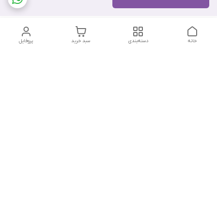
خانه
دسته‌بندی
سبد خرید
پروفایل
دسترسی سریع
تماس با ما
هفت روز هفته ، از ۱۲ ظهر تا ۱۲ شب پاسخگوی شما هستیم
شماره تماس
09178202862