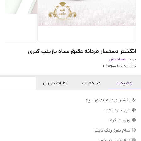
انگشتر دستساز مردانه عقیق سیاه یازینب کبری
برند:
هخامنش
شناسه کالا
2198900
توضیحات
مشخصات
نظرات کاربران
🌟انگشتر مردانه عقیق سیاه
🔴 عیار نقره : 925
🟠 وزن: 12 گرم
🟡 تمام نقره رنگ ثابت
🟢 نوع رکاب: دستساز