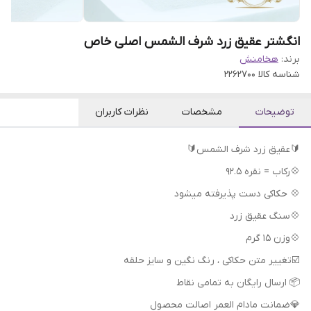
انگشتر عقیق زرد شرف الشمس اصلی خاص
برند:
هخامنش
شناسه کالا
2262700
توضیحات
مشخصات
نظرات کاربران
🔰عقیق زرد شرف الشمس🔰
💠رکاب = نقره 92.5
💠 حکاکی دست پذیرفته میشود
💠سنگ عقیق زرد
💠وزن 15 گرم
📦 ارسال رایگان به تمامی نقاط
💎ضمانت مادام العمر اصالت محصول