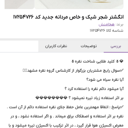
انگشتر شجر شیک و خاص مردانه جدید کد 17254726
برند:
هخامنش
شناسه کالا
17254726
بررسی
توضیحات
نظرات کاربران
💎🌷 کلید طلایی شناخت نقره🌷
✅سوال رایج مشتریان بزرگوار از کارشناس گروه نقره مشهد👇🏻
آیا نقره سیاه می شود؟
آیا میشود دائم نقره را استفاده کرد ؟
بر اثر استفاده زیاد تیره نمیشود ؟ 💎💎💎💎💎💎💎💎
✅پاسخ : اتفاقا مهمترین عامل حفظ جلای نقره استفاده دائم از آن است .
نقره بر اثر استفاده و اصطکاک براق میماند . و اگر استفاده نشود ، و در
معرض اکسیژن هوا قرار گیرد ، در اثر ترکیب با اکسیژن تیره میشود و با