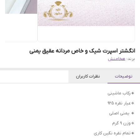
انگشتر اسپرت شیک و خاص مردانه عقیق یمنی
برند:
هخامنش
توضیحات
نظرات کاربران
🔸رکاب ماشینی
🔹عیار نقره 925
🔸 یمنی اصلی
🔹وزن 9 گرم
🔸تمام نقره نگین کاری