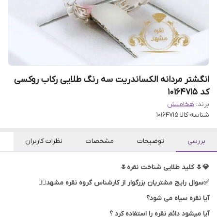
انگشتر مردانه الکساندریت سه رنگ طلایی رکاب روکسی
کد 10164715
برند:
هخامنش
شناسه کالا
10164715
بررسی
توضیحات
مشخصات
نظرات کاربران
💎🌷 کلید طلایی شناخت نقره🌷
✅سوال رایج مشتریان بزرگوار از کارشناس گروه نقره مشهد👇🏻
آیا نقره سیاه می شود؟
آیا میشود دائم نقره را استفاده کرد ؟