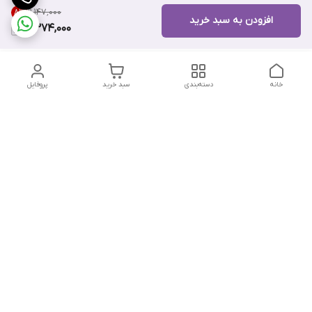
۹٬۱۴۷٬۰۰۰
8
%
افزودن به سبد خرید
8,374,000
خانه
دسته‌بندی
سبد خرید
پروفایل
دسترسی سریع
تماس با ما
هفت روز هفته ، از ۱۲ ظهر تا ۱۲ شب پاسخگوی شما هستیم
شماره تماس
09178202862