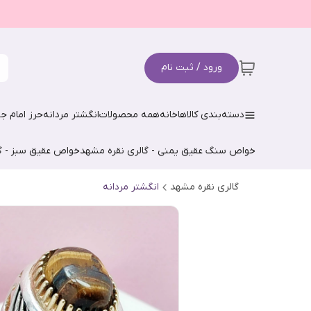
ورود / ثبت نام
دسته‌بندی کالاها
خانه
همه محصولات
انگشتر مردانه
حرز امام جو
خواص سنگ عقیق یمنی - گالری نقره مشهد
خواص عقیق سبز - گ
گالری نقره مشهد
انگشتر مردانه