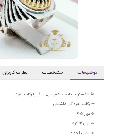
توضیحات
مشخصات
نظرات کاربران
💫 انگشتر مردانه چشم ببر_تایگر با رکاب نقره
✴️ رکاب نقره کار ماشینی
🔹عیار 925
🔹وزن 12 گرم
🔹سایز دلخواه