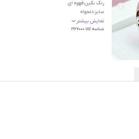
رنگ نگین
:
قهوه ای
سایز
:
دلخواه
عیار نقره
:
925
نمایش بیشتر
شناسه کالا
2167000