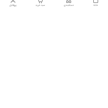
خانه
دسته‌بندی
سبد خرید
پروفایل
دسترسی سریع
تماس با ما
هفت روز هفته ، از ۱۲ ظهر تا ۱۲ شب پاسخگوی شما هستیم
شماره تماس
09178202862
معرفی فروشگاه