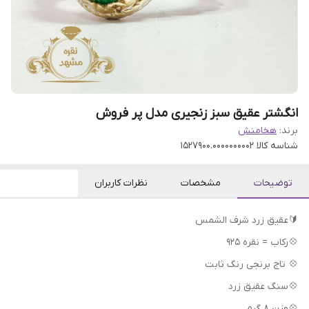
انگشتر عقیق سبز زنجیری مدل پر فروش
برند:
هخامنش
شناسه کالا
1527900.0000000002
توضیحات
مشخصات
نظرات کاربران
🔰عقیق زرد شرف الشمس
💠رکاب = نقره 925
💠 تاج برنجی رنگ ثابت
💠سنگ عقیق زرد
💠وزن 8 گرم