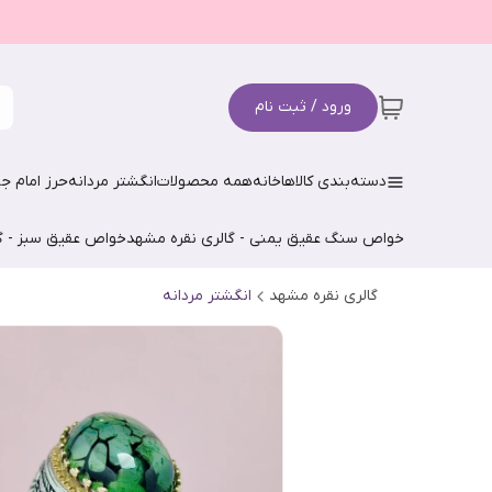
ورود / ثبت نام
دسته‌بندی کالاها
خانه
همه محصولات
انگشتر مردانه
حرز امام جو
خواص سنگ عقیق یمنی - گالری نقره مشهد
خواص عقیق سبز - گ
گالری نقره مشهد
انگشتر مردانه