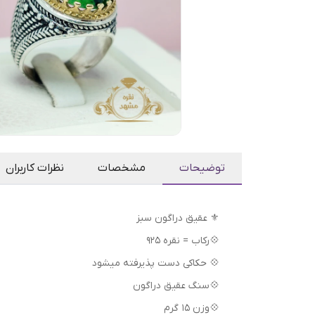
توضیحات
مشخصات
نظرات کاربران
⚜️ عقیق دراگون سبز
💠رکاب = نقره 925
💠 حکاکی دست پذیرفته میشود
💠سنگ عقیق دراگون
💠وزن 15 گرم