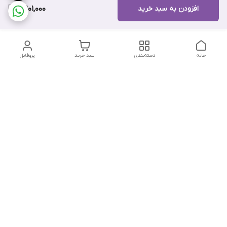
افزودن به سبد خرید
8,901,000
خانه
دسته‌بندی
سبد خرید
پروفایل
دسترسی سریع
تماس با ما
هفت روز هفته ، از ۱۲ ظهر تا ۱۲ شب پاسخگوی شما هستیم
شماره تماس
09178202862