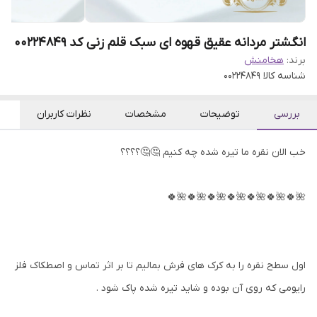
انگشتر مردانه عقیق قهوه ای سبک قلم زنی کد 00224849
برند:
هخامنش
شناسه کالا
00224849
بررسی
توضیحات
مشخصات
نظرات کاربران
خب الان نقره ما تیره شده چه کنیم 🤔🤔؟؟؟؟
🌺🍀🌺🍀🌺🍀🌺🍀🌺🍀🌺🍀🌺🍀
اول سطح نقره را به کرک های فرش بمالیم تا بر اثر تماس و اصطکاک فلز
رایومی که روی آن بوده و شاید تیره شده پاک شود .