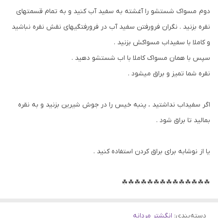
دوم مسواک شستشو را آغشته به سفید آب کنید و به تمام قسمتهای
نقره بزنید . نگران فرورفتن سفید آب در فرورفتگیهای نقش نقره نباشید
و کاملا با سفیداب مسواکش بزنید .
سپس با همان مسواک کاملا با اب شستشو دهید .
نقره شما تمیز و براق میشود .
اگر سفیداب نداشتید ، پنبه خیس را در جوش شیرین بزنید و به نقره
بمالید تا براق شود .
یا از نوشابه برای براق کردن استفاده کنید .
☘☘☘☘☘☘☘☘☘☘☘☘☘☘
دسته‌بندی
:
انگشتر مردانه