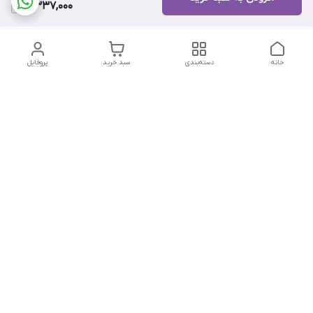
5,337,000
خانه
دسته‌بندی
سبد خرید
پروفایل
دسترسی سریع
تماس با ما
هفت روز هفته ، از ۱۲ ظهر تا ۱۲ شب پاسخگوی شما هستیم
شماره تماس
09178202862