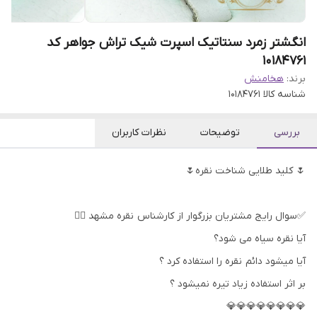
انگشتر زمرد سنتاتیک اسپرت شیک تراش جواهر کد
10184761
برند:
هخامنش
شناسه کالا
10184761
بررسی
توضیحات
نظرات کاربران
🌷 کلید طلایی شناخت نقره🌷
✅سوال رایج مشتریان بزرگوار از کارشناس نقره مشهد 👇🏻
آیا نقره سیاه می شود؟
آیا میشود دائم نقره را استفاده کرد ؟
بر اثر استفاده زیاد تیره نمیشود ؟
💎💎💎💎💎💎💎💎