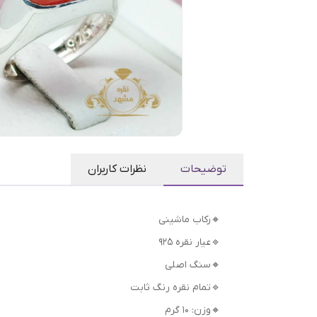
توضیحات
نظرات کاربران
🔸رکاب ماشینی
🔹عیار نقره 925
🔸سنگ اصلی
🔹تمام نقره رنگ ثابت
🔸وزن: 10 گرم