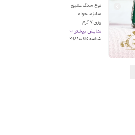
نوع سنگ
:
عقیق
سایز
:
دلخواه
وزن
:
۷ گرم
عیار نقره
:
925
نمایش بیشتر
شناسه کالا
2198900