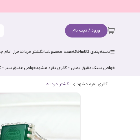
ورود / ثبت نام
دسته‌بندی کالاها
خانه
همه محصولات
انگشتر مردانه
حرز امام جو
خواص سنگ عقیق یمنی - گالری نقره مشهد
خواص عقیق سبز - گ
گالری نقره مشهد
انگشتر مردانه