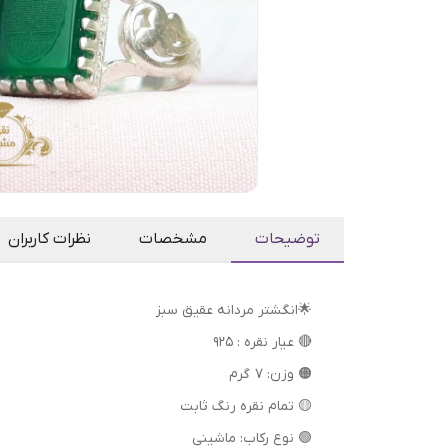
توضیحات
مشخصات
نظرات کاربران
🌟انگشتر مردانه عقیق سبز
🔴 عیار نقره : 925
🟠 وزن: 7 گرم
🟡 تمام نقره رنگ ثابت
🟢 نوع رکاب: ماشینی